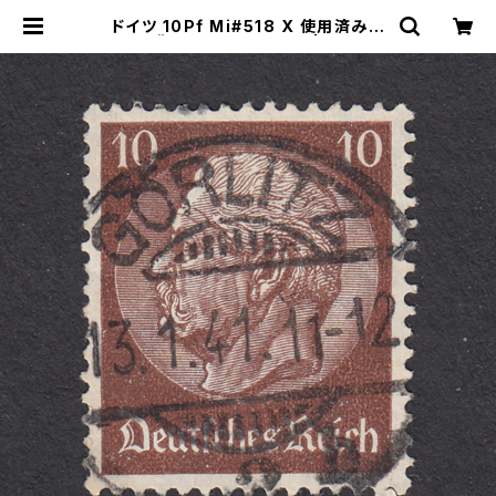
ドイツ 10Pf Mi#518 X 使用済み切
手｜GÖRLITZ 13.1.1941 | ヤングス
タンプのネットショップ | Young St
amp