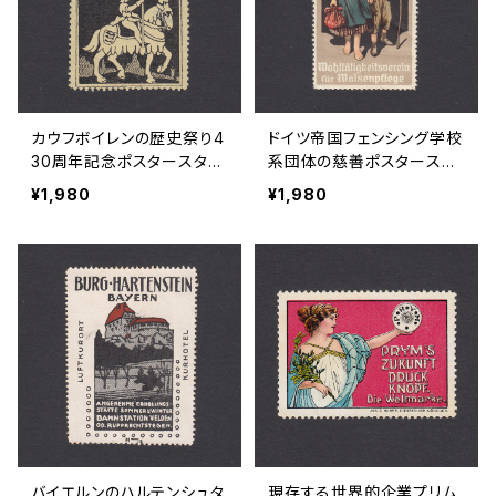
カウフボイレンの歴史祭り4
ドイツ帝国フェンシング学校
30周年記念ポスタースタン
系団体の慈善ポスタースタ
プ 1927年
ンプ 1910年代後半
¥1,980
¥1,980
バイエルンのハルテンシュタ
現存する世界的企業プリム