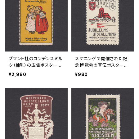
プフント社のコンデンスミル
スケニンゲで開催された記
ク（練乳）の広告ポスタース
念博覧会の宣伝ポスタース
タンプ 1900年前後
タンプ 1929年
¥2,980
¥980