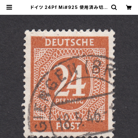
ドイツ 24Pf Mi#925 使用済み切手
｜GIENGEN 18.5.1946 | ヤングス
タンプのネットショップ | Young St
amp