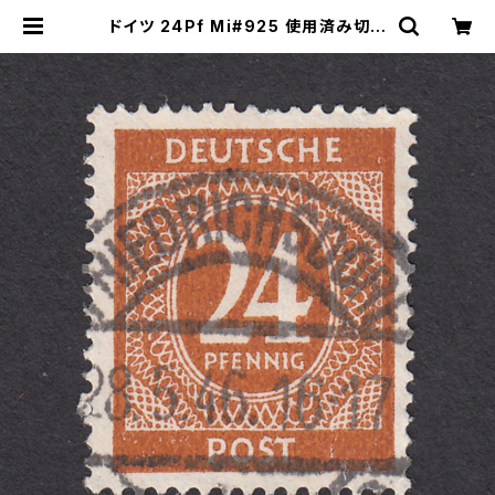
ドイツ 24Pf Mi#925 使用済み切手
｜FRIEDRICHSDORF 28.5.1946
| ヤングスタンプのネットショップ | Y
oung Stamp