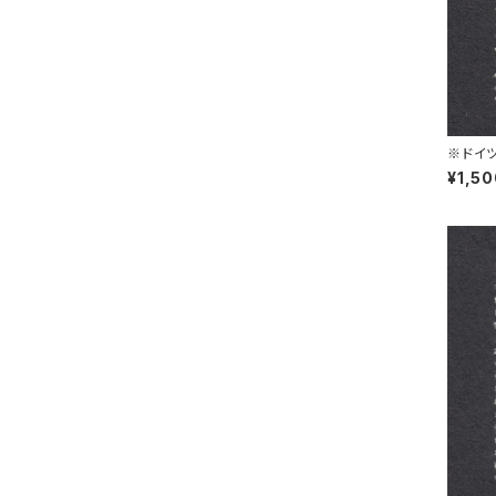
※ドイツ
L 30.1
¥1,5