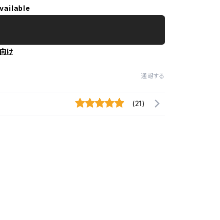
vailable
向け
通報する
(21)