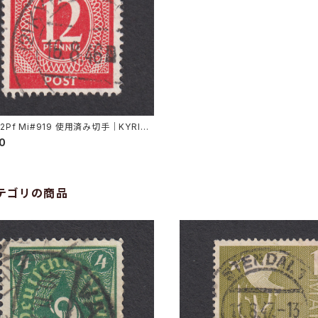
12Pf Mi#919 使用済み切手｜KYRITZ
946
00
テゴリの商品