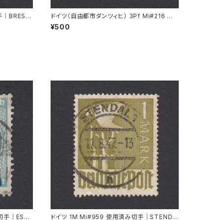
手｜BRESL
ドイツ（自由都市ダンツィヒ） 3Pf Mi#216 使
用済み切手｜DANZIG 2.9.1930
¥500
み切手｜ESSL
ドイツ 1M Mi#959 使用済み切手｜STENDA