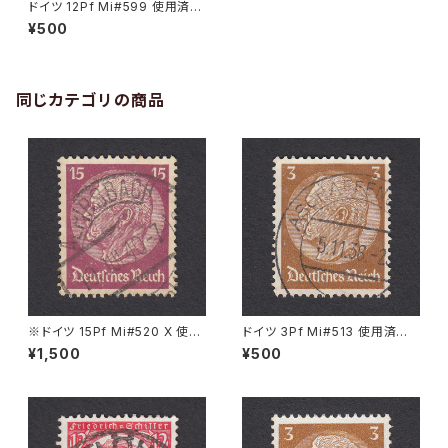
ドイツ 12Pf Mi#599 使用済み
切手｜STUTTGART 18.11.19
¥500
35
同じカテゴリの商品
※ドイツ 15Pf Mi#520 X 使用
ドイツ 3Pf Mi#513 使用済み
済み切手｜ALPIRSBACH 19.J
切手｜ASCHAFFENBURG 5.1
¥1,500
¥500
UL.1940
1.1936