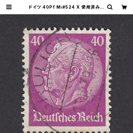
ドイツ 40Pf Mi#524 X 使用済み切
手｜GRULICH 13.12.1939 | ヤン
グスタンプのネットショップ | Young
Stamp