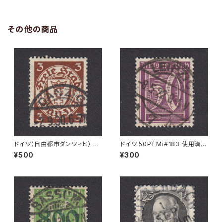
その他の商品
ドイツ（自由都市ダンツィヒ） 3P
ドイツ 50Pf Mi#183 使用済み
f Mi#216 使用済み切手｜DA
切手｜LEIPZIG 8.5.1922
¥500
¥300
NZIG 2.9.1930