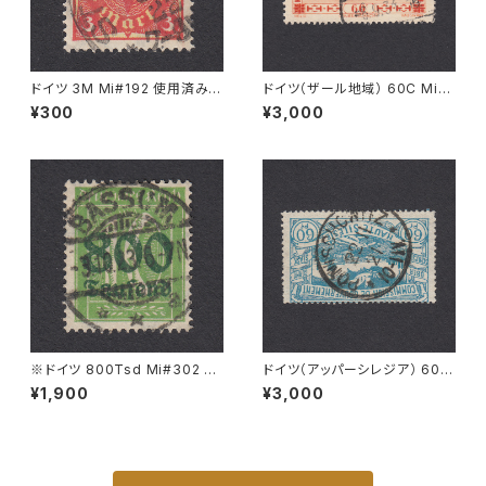
ドイツ 3M Mi#192 使用済み切
ドイツ（ザール地域） 60C Mi#1
手｜STUTTGART 13.SEP.19
43 使用済み切手｜EINÖD 8.
¥300
¥3,000
22
9.1934
※ドイツ 800Tsd Mi#302 A
ドイツ（アッパーシレジア） 60P
使用済み切手｜BASSUM 3.1
f Mi#23 使用済み切手｜PONI
¥1,900
¥3,000
0.1923
SCHOWITZ 22.11.1921