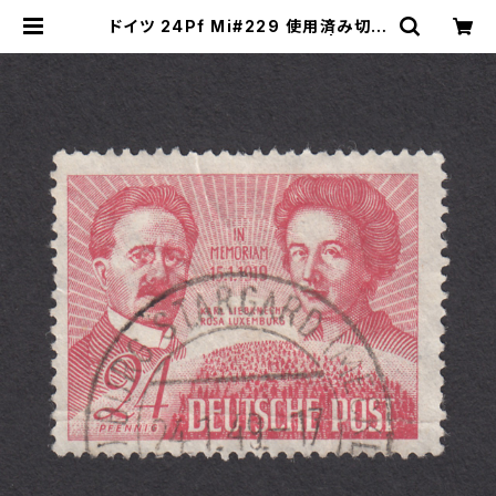
ドイツ 24Pf Mi#229 使用済み切手
｜STARGARD 24.1.1949 | ヤング
スタンプのネットショップ | Young S
tamp