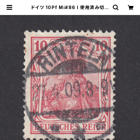
ドイツ 10Pf Mi#86 I 使用済み切手
｜RINTELN 27.4.1909 | ヤングス
タンプのネットショップ | Young St
amp