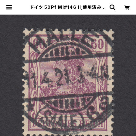
ドイツ 50Pf Mi#146 II 使用済み切
手｜HALLE 11.4.1921 | ヤングスタ
ンプのネットショップ | Young Sta
mp