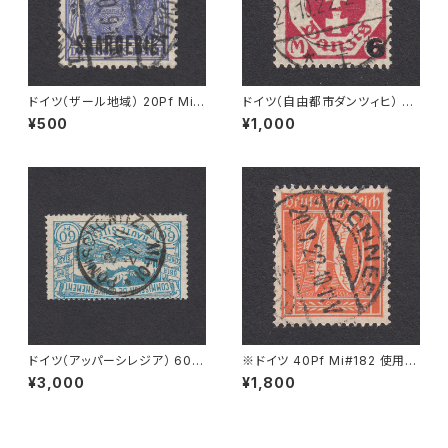
ドイツ（ザール地域） 20Pf Mi#
ドイツ（自由都市ダンツィヒ） 6
35 使用済み切手｜SAARBRÜ
Ｍ Mi#106 使用済み切手｜ZO
¥500
¥1,000
CKEN 6.7.1920
PPOT 21.10.1922
ドイツ（アッパーシレジア） 60P
※ドイツ 40Pf Mi#182 使用済
f Mi#23 使用済み切手｜PONI
み切手｜HONNEF 20.9.1922
¥3,000
¥1,800
SCHOWITZ 22.11.1921