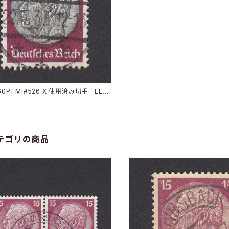
60Pf Mi#526 X 使用済み切手｜ELBI
7.1937
テゴリの商品