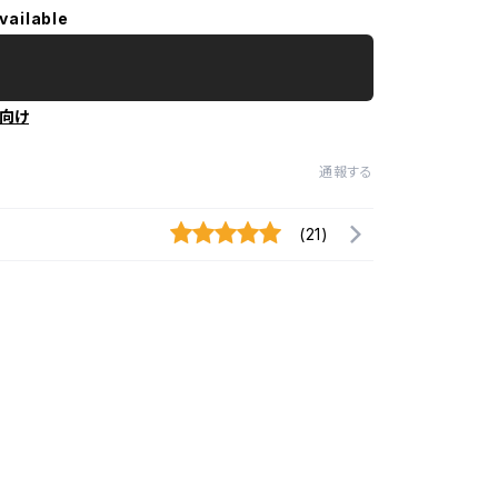
vailable
向け
通報する
(21)