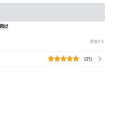
向け
通報する
(21)