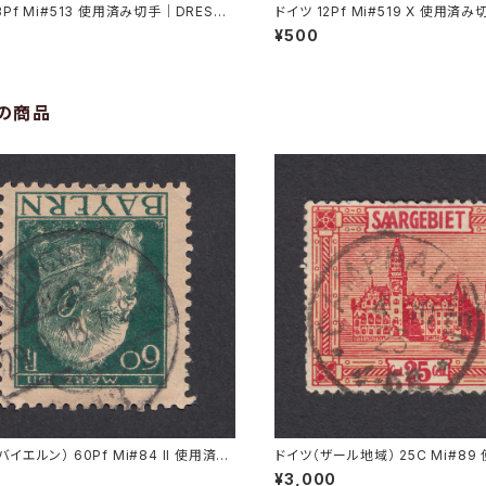
3Pf Mi#513 使用済み切手｜DRESDE
ドイツ 12Pf Mi#519 X 使用済
.1935
RMÜNDE-GEESTEMÜNDE 11.11
¥500
の商品
バイエルン） 60Pf Mi#84 II 使用済み
ドイツ（ザール地域） 25C Mi#8
NCHEN 29.9.1913
手｜CAMPHAUSEN 4.10.1923
¥3,000