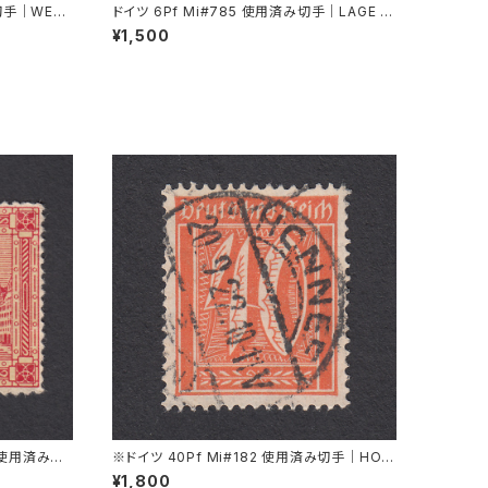
み切手｜WESE
ドイツ 6Pf Mi#785 使用済み切手｜LAGE 3.
.1939
10.1944
¥1,500
9 使用済み切
※ドイツ 40Pf Mi#182 使用済み切手｜HON
NEF 20.9.1922
¥1,800