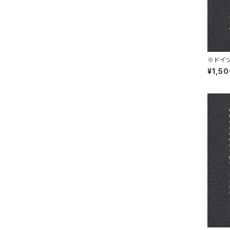
※ドイツ
PIRSB
¥1,5