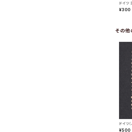
ドイツ 
N 31.5
¥300
その他
ドイツ（
切手｜MÜ
¥500