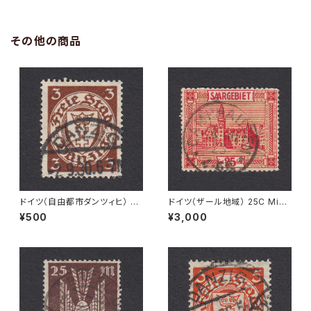
その他の商品
ドイツ（自由都市ダンツィヒ） 3P
ドイツ（ザール地域） 25C Mi#8
f Mi#216 使用済み切手｜DA
9 使用済み切手｜CAMPHAU
¥500
¥3,000
NZIG 2.9.1930
SEN 4.10.1923