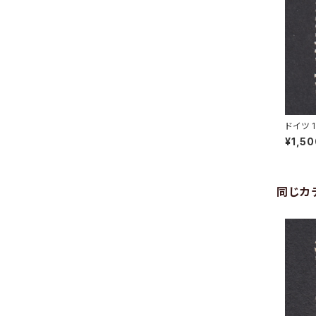
ドイツ 
GSFELD
¥1,5
同じカ