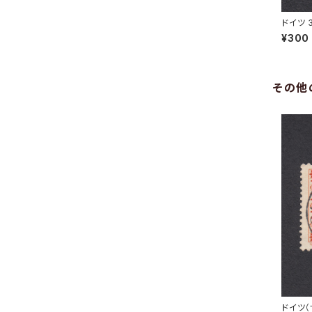
ドイツ 
N 31.5
¥300
その他
ドイツ（