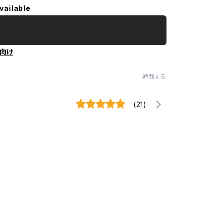
vailable
向け
通報する
(21)