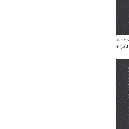
※ドイツ
PIRSB
¥1,5