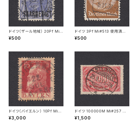
ドイツ（ザール地域） 20Pf Mi#
ドイツ 3Pf Mi#513 使用済み
35 使用済み切手｜SAARBRÜ
切手｜ASCHAFFENBURG 5.1
¥500
¥500
CKEN 6.7.1920
1.1936
ドイツ（バイエルン） 10Pf Mi#7
ドイツ 100000M Mi#257 使
8 使用済み切手｜MOORENW
用済み切手｜STEINHUDE 25.
¥3,000
¥1,500
EIS 22.JUL.1912
9.1923