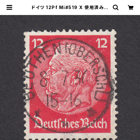
ドイツ 12Pf Mi#519 X 使用済み切
手｜BEUTHEN 8.7.1936 | ヤング
スタンプのネットショップ | Young S
tamp