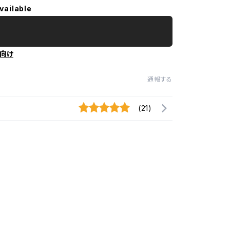
vailable
向け
通報する
(21)