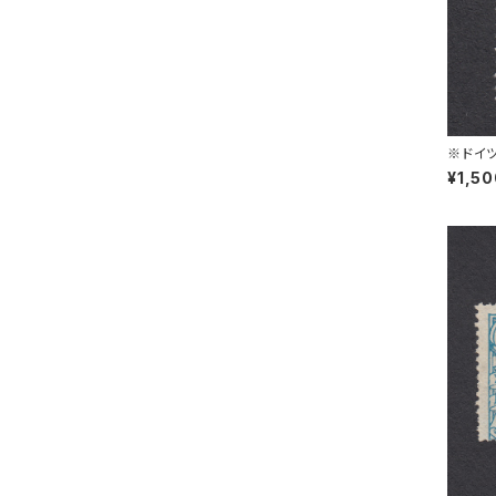
※ドイツ
L 30.1
¥1,5