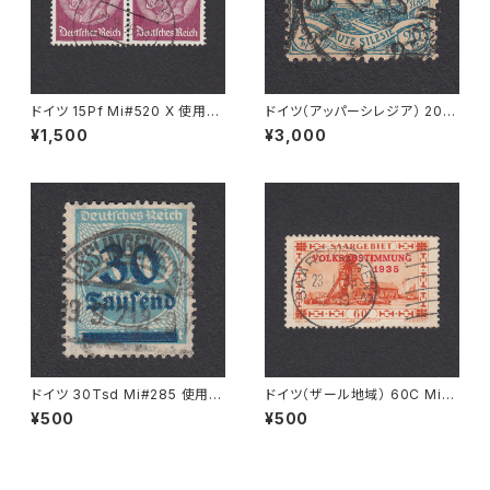
ドイツ 15Pf Mi#520 X 使用済
ドイツ（アッパーシレジア） 20Pf
み切手｜PÖSSNECK 22.9.19
Mi#18 使用済み切手｜LOHN
¥1,500
¥3,000
36
AU 13.7.1920
ドイツ 30Tsd Mi#285 使用済
ドイツ（ザール地域） 60C Mi#1
み切手｜ESSLINGEN (Necka
86 使用済み切手｜SAARBRÜ
¥500
¥500
r) 19.9.1923
CKEN 23.1.1935