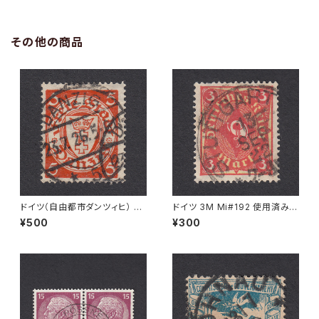
その他の商品
ドイツ（自由都市ダンツィヒ） 5P
ドイツ 3M Mi#192 使用済み切
f Mi#193 使用済み切手｜DA
手｜STUTTGART 13.SEP.19
¥500
¥300
NZIG 23.7.1926
22