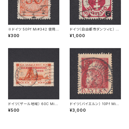
※ドイツ 50Pf Mi#342 使用済
ドイツ（自由都市ダンツィヒ） 6
み切手｜CÖLN 11.11.1925
Ｍ Mi#106 使用済み切手｜ZO
¥300
¥1,000
PPOT 21.10.1922
ドイツ（ザール地域） 60C Mi#1
ドイツ（バイエルン） 10Pf Mi#7
86 使用済み切手｜SAARBRÜ
8 使用済み切手｜FÜRSTENF
¥500
¥3,000
CKEN 23.1.1935
ELDBRUCK 20.OKT.1913