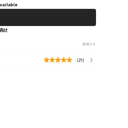
vailable
向け
通報する
(21)