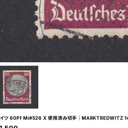
イツ 60Pf Mi#526 X 使用済み切手｜MARKTREDWITZ 14.