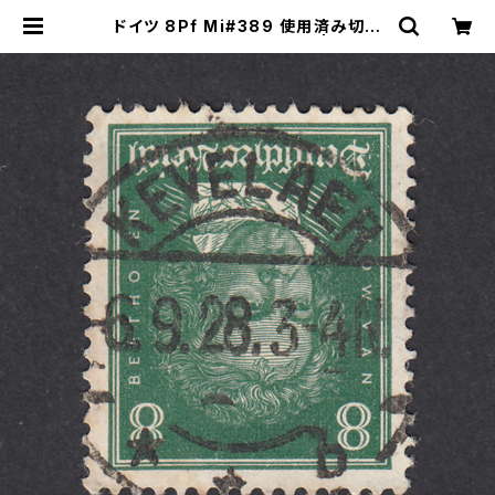
ドイツ 8Pf Mi#389 使用済み切手
｜KEVELAER 6.9.1928 | ヤング
スタンプのネットショップ | Young S
tamp