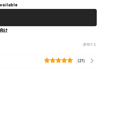
vailable
向け
通報する
(21)