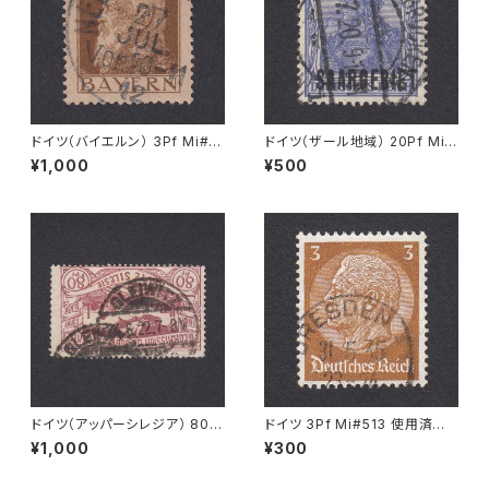
ドイツ（バイエルン） 3Pf Mi#7
ドイツ（ザール地域） 20Pf Mi#
6 使用済み切手｜NEUSTADT
35 使用済み切手｜SAARBRÜ
¥1,000
¥500
27.JUL.1912
CKEN 6.7.1920
ドイツ（アッパーシレジア） 80P
ドイツ 3Pf Mi#513 使用済み
f Mi#25 使用済み切手｜GLEI
切手｜DRESDEN 31.5.1935
¥1,000
¥300
WITZ 24.6.1922