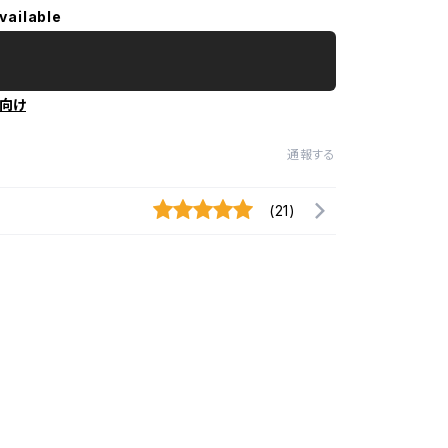
vailable
向け
通報する
(21)