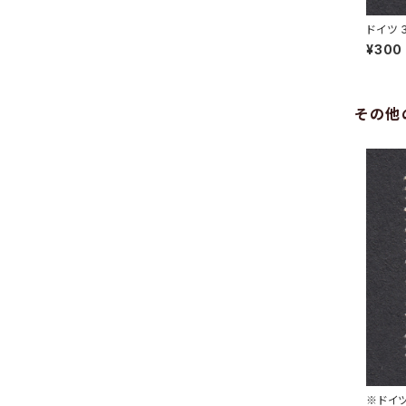
ドイツ 
N 31.5
¥300
その他
※ドイツ