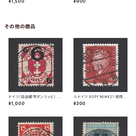
¥1,500
¥900
36
その他の商品
ドイツ（自由都市ダンツィヒ） 6
※ドイツ 60Pf Mi#421 使用済
Ｍ Mi#106 使用済み切手｜ZO
み切手｜BERLIN 5.1.1931
¥1,000
¥300
PPOT 21.10.1922