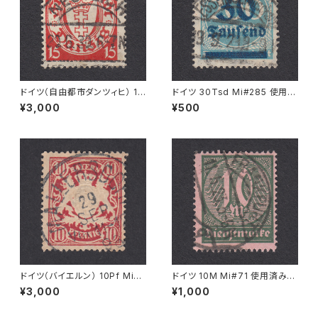
ドイツ（自由都市ダンツィヒ） 15
ドイツ 30Tsd Mi#285 使用済
Pf Mi#214 使用済み切手｜NE
み切手｜ESSLINGEN (Necka
¥3,000
¥500
UTEICH 20.6.1930
r) 19.9.1923
ドイツ（バイエルン） 10Pf Mi#5
ドイツ 10M Mi#71 使用済み切
6 B 使用済み切手｜MALLERS
手｜FRANKFURT 11.5.1923
¥3,000
¥1,000
DORF 29.SEP.1898