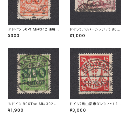
※ドイツ 50Pf Mi#342 使用済
ドイツ（アッパーシレジア） 80P
み切手｜CÖLN 11.11.1925
f Mi#25 使用済み切手｜GLEI
¥300
¥1,000
WITZ 24.6.1922
※ドイツ 800Tsd Mi#302 A
ドイツ（自由都市ダンツィヒ） 15
使用済み切手｜BASSUM 3.1
Pf Mi#214 使用済み切手｜NE
¥1,900
¥3,000
0.1923
UTEICH 20.6.1930