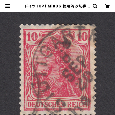
ドイツ 10Pf Mi#86 使用済み切手｜
STUTTGART 8.SEP.1920 | ヤン
グスタンプのネットショップ | Young
Stamp