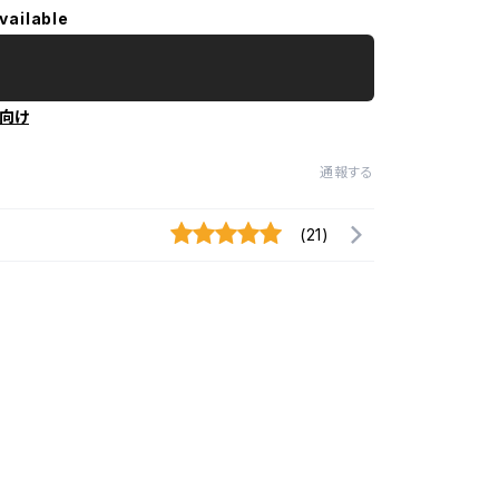
vailable
向け
通報する
(21)