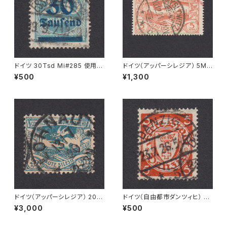
ドイツ 30Tsd Mi#285 使用済
ドイツ（アッパーシレジア） 5M
み切手｜ESSLINGEN (Necka
Mi#29 使用済み切手｜MYSL
¥500
¥1,300
r) 19.9.1923
OWITZ 10.12.1921
ドイツ（アッパーシレジア） 20Pf
ドイツ（自由都市ダンツィヒ） 5P
Mi#18 使用済み切手｜LOHN
f Mi#193 使用済み切手｜DA
¥3,000
¥500
AU 13.7.1920
NZIG 23.7.1926