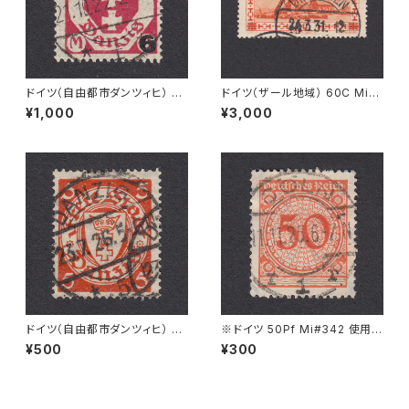
ドイツ（自由都市ダンツィヒ） 6
ドイツ（ザール地域） 60C Mi#1
Ｍ Mi#106 使用済み切手｜ZO
43 使用済み切手｜DILLINGE
¥1,000
¥3,000
PPOT 21.10.1922
N 24.3.1931
ドイツ（自由都市ダンツィヒ） 5P
※ドイツ 50Pf Mi#342 使用済
f Mi#193 使用済み切手｜DA
み切手｜CÖLN 11.11.1925
¥500
¥300
NZIG 23.7.1926