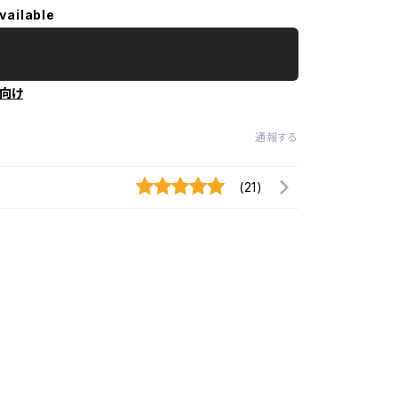
vailable
向け
通報する
(21)