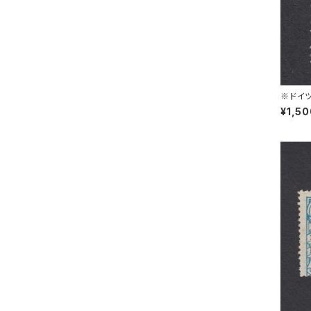
※ドイツ
L 30.1
¥1,5