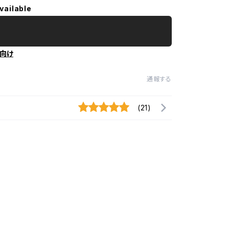
vailable
向け
通報する
(21)