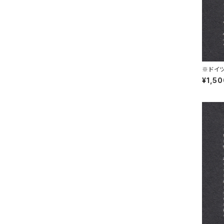
※ドイツ
L 30.1
¥1,5