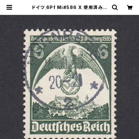
ドイツ 6Pf Mi#586 X 使用済み切
手｜NÜRNBERG 26.10.1935 | ヤ
ングスタンプのネットショップ | You
ng Stamp