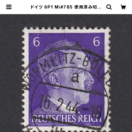
ドイツ 6Pf Mi#785 使用済み切手
｜WÖRMLITZ-BÖLLBERG 16.2.
1944 | ヤングスタンプのネットショ
ップ | Young Stamp