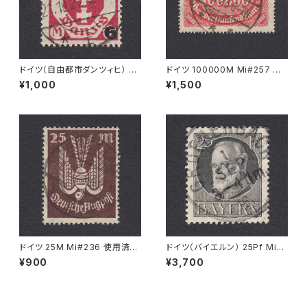
ドイツ（自由都市ダンツィヒ） 6
ドイツ 100000M Mi#257 使
Ｍ Mi#106 使用済み切手｜ZO
用済み切手｜STEINHUDE 25.
¥1,000
¥1,500
PPOT 21.10.1922
9.1923
ドイツ 25M Mi#236 使用済み
ドイツ（バイエルン） 25Pf Mi#
切手｜BRESLAU 8.6.1923
98 I 使用済み切手｜GRÜENE
¥900
¥3,700
NBACH 1.SEP.1916