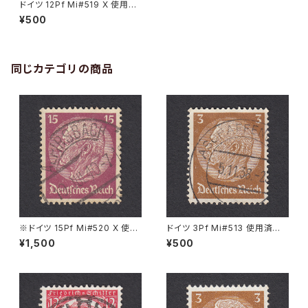
ドイツ 12Pf Mi#519 X 使用済
み切手｜GLADBECK 26.5.19
¥500
39
同じカテゴリの商品
※ドイツ 15Pf Mi#520 X 使用
ドイツ 3Pf Mi#513 使用済み
済み切手｜ALPIRSBACH 19.J
切手｜ASCHAFFENBURG 5.1
¥1,500
¥500
UL.1940
1.1936