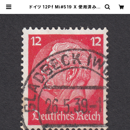
ドイツ 12Pf Mi#519 X 使用済み切
手｜GLADBECK 26.5.1939 | ヤ
ングスタンプのネットショップ | You
ng Stamp