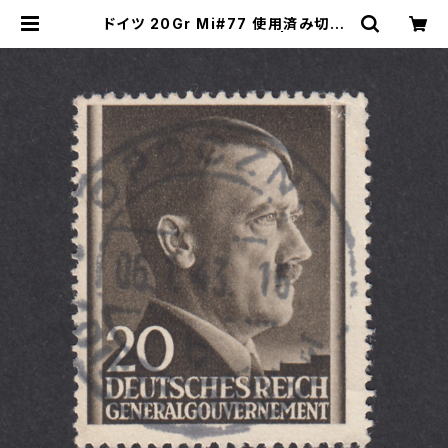
ドイツ 20Gr Mi#77 使用済み切手
｜OPOCZNO 6.1.1943 | ヤングス
タンプのネットショップ | Young St
amp