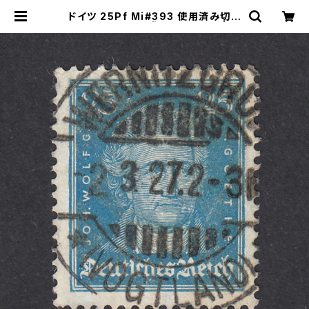
ドイツ 25Pf Mi#393 使用済み切手
｜WERNITZGRÜN 2.3.1927 | ヤ
ングスタンプのネットショップ | You
ng Stamp