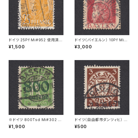
ドイツ 25Pf Mi#952 使用済み
ドイツ（バイエルン） 10Pf Mi#7
切手｜MERKERSHAUSEN 14.
8 使用済み切手｜FÜRSTENF
¥1,500
¥3,000
2.1948
ELDBRUCK 20.OKT.1913
※ドイツ 800Tsd Mi#302 A
ドイツ（自由都市ダンツィヒ） 3P
使用済み切手｜BASSUM 3.1
f Mi#216 使用済み切手｜DA
¥1,900
¥500
0.1923
NZIG 2.9.1930