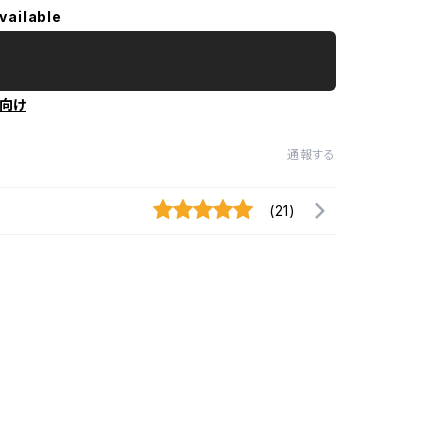
vailable
向け
通報する
(21)