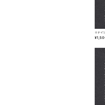
※ドイツ
L 30.1
¥1,5