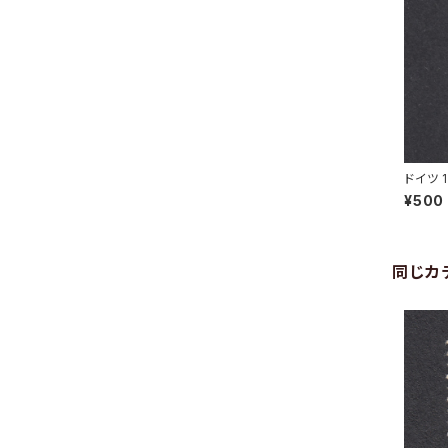
ドイツ 
RG 10.
¥500
同じカ