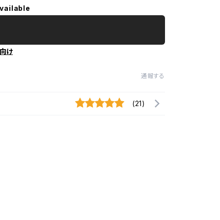
vailable
向け
通報する
(21)