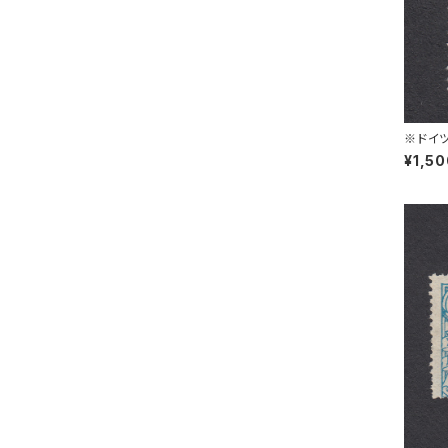
※ドイツ
L 30.1
¥1,5