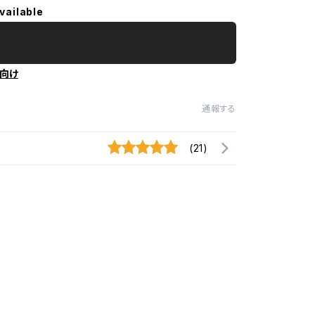
vailable
向け
通報する
(21)