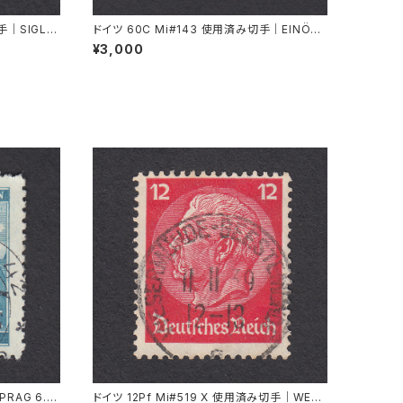
手｜SIGLIN
ドイツ 60C Mi#143 使用済み切手｜EINÖD
8.9.1934
¥3,000
RAG 6.X.
ドイツ 12Pf Mi#519 X 使用済み切手｜WESE