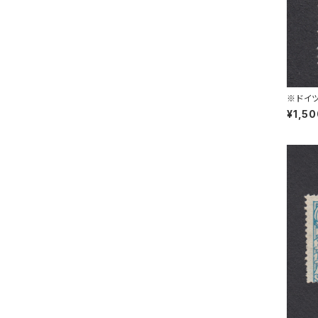
※ドイツ
L 30.1
¥1,5