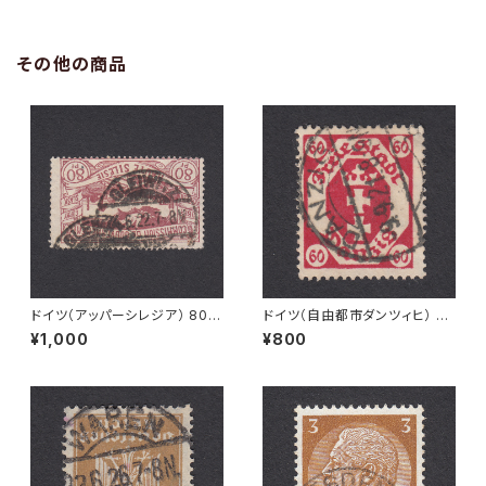
その他の商品
ドイツ（アッパーシレジア） 80P
ドイツ（自由都市ダンツィヒ） 60
f Mi#25 使用済み切手｜GLEI
Pf Mi#81 使用済み切手｜DA
¥1,000
¥800
WITZ 24.6.1922
NZIG 9.9.1921