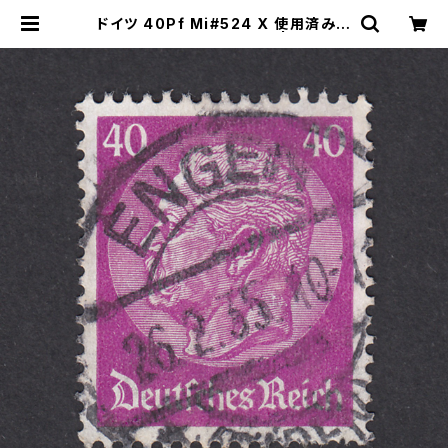
ドイツ 40Pf Mi#524 X 使用済み切
手｜ENGEN 26.2.1935 | ヤングス
タンプのネットショップ | Young St
amp