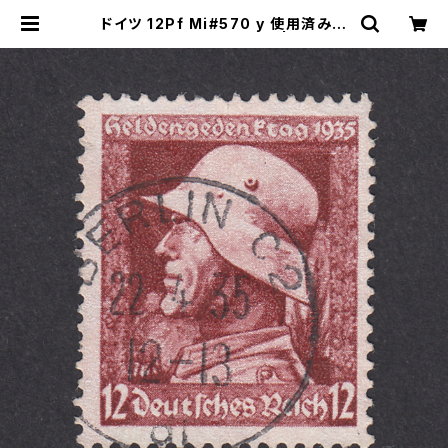
ドイツ 12Pf Mi#570 y 使用済み切
手｜BERLIN 22.4.1935 | ヤングス
タンプのネットショップ | Young St
amp