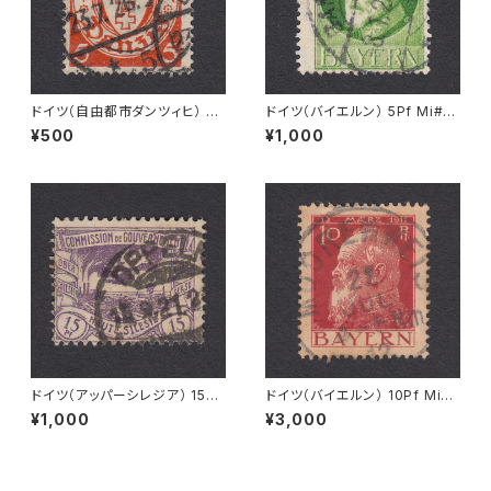
ドイツ（自由都市ダンツィヒ） 5P
ドイツ（バイエルン） 5Pf Mi#9
f Mi#193 使用済み切手｜DA
5 I 使用済み切手｜BAMBERG
¥500
¥1,000
NZIG 23.7.1926
8.1.1920
ドイツ（アッパーシレジア） 15Pf
ドイツ（バイエルン） 10Pf Mi#7
Mi#17 使用済み切手｜OPPEL
8 使用済み切手｜MOORENW
¥1,000
¥3,000
N 15.9.1921
EIS 22.JUL.1912