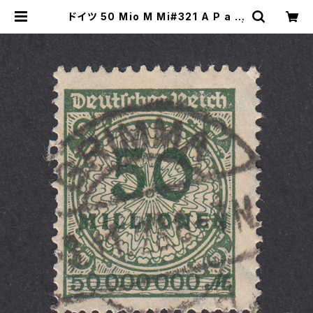
ドイツ 50 Mio M Mi#321 A P a 使
用済み切手｜GRIMMA 3.11.1923 |
ヤングスタンプのネットショップ | Yo
ung Stamp