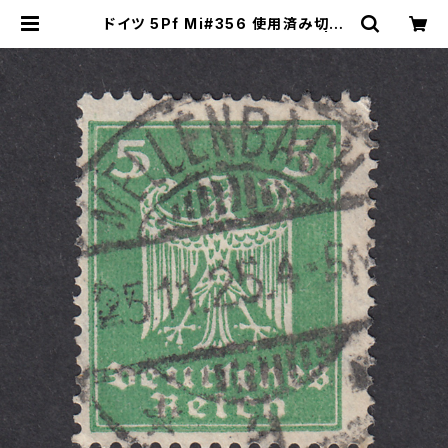
ドイツ 5Pf Mi#356 使用済み切手
｜MELLENBACH 25.11.1925 | ヤ
ングスタンプのネットショップ | You
ng Stamp