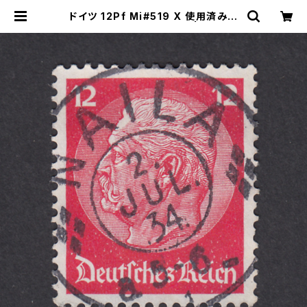
ドイツ 12Pf Mi#519 X 使用済み切
手｜NAILA 2.JUL.1934 | ヤングス
タンプのネットショップ | Young St
amp