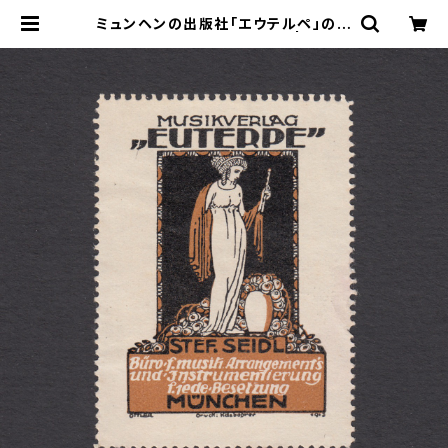
ミュンヘンの出版社「エウテルペ」の広
告ポスタースタンプ 1913年 | ヤング
スタンプのネットショップ | Young S
tamp