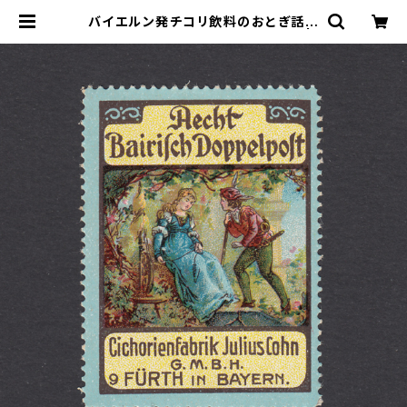
バイエルン発チコリ飲料のおとぎ話系
広告ポスタースタンプ 1900年頃 |
ヤングスタンプのネットショップ | Yo
ung Stamp